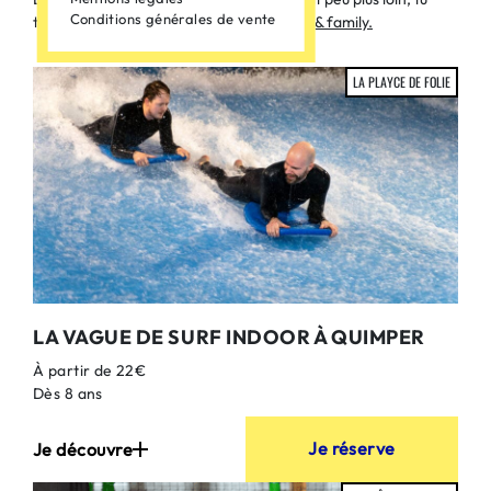
Conditions générales de vente
trouveras la Drôle de Playce, la
zone kids & family.
LA PLAYCE DE FOLIE
LA VAGUE DE SURF INDOOR À QUIMPER
À partir de 22€
Dès 8 ans
Je réserve
Je découvre