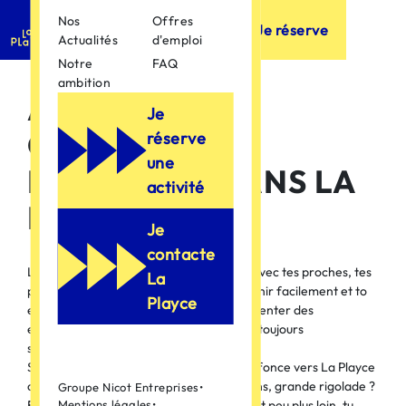
Nos
Offres
Je réserve
Actualités
d'emploi
Notre
FAQ
ambition
ACTIVITÉS À
Je
QUIMPER,
réserve
une
LE FUN EST DANS LA
activité
PLAYCE !
Je
contacte
La place to play, des activités de dingue avec tes proches, tes
La
potes, tes collègues. La place pour se réunir facilement et to
Playce
enjoy le moment présent. La place pour tenter des
expériences intenses, parfois piquantes, toujours
surprenantes !
Si t’es prêt à mettre du crazy dans ta vie, fonce vers La Playce
de Folie. Game, sport, défis, petits frissons, grande rigolade ?
Groupe Nicot Entreprises
•
Et pourquoi pas tout à la fois ! Un tout petit peu plus loin, tu
Mentions légales
•